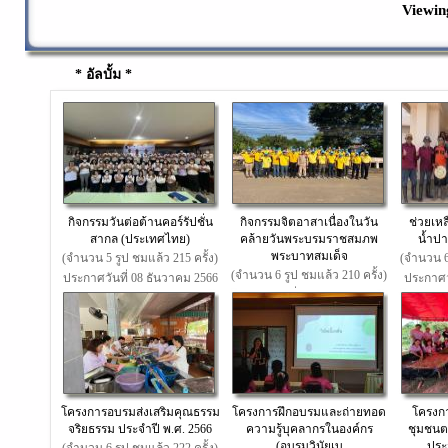
Viewin
* อัลบั้ม *
กิจกรรมวันต่อต้านคอร์รัปชั่น
กิจกรรมจิตอาสาเนื่องในวัน
ช่วยเหล
สากล (ประเทศไทย)
คล้ายวันพระบรมราชสมภพ
น้ำปา
พระบาทสมเด็จ
(จำนวน 5 รูป ชมแล้ว 215 ครั้ง)
(จำนวน 6 
(จำนวน 6 รูป ชมแล้ว 210 ครั้ง)
ประกาศวันที่ 08 ธันวาคม 2566
ประกาศวั
ประกาศวันที่ 04 ธันวาคม 2566
โครงการอบรมส่งเสริมคุณธรรม
โครงการฝึกอบรมและถ่ายทอด
โครงกา
จริยธรรม ประจำปี พ.ศ. 2566
ความรู้บุคลากรในองค์กร
ชุมชนต
(อบรมวินัยเบ
ประ